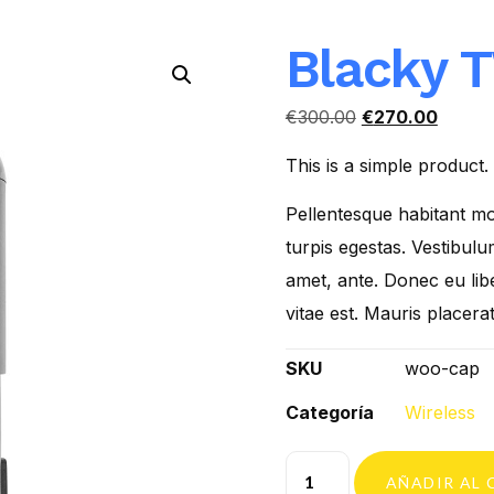
Blacky 
€
300.00
€
270.00
This is a simple product.
Pellentesque habitant mo
turpis egestas. Vestibulum
amet, ante. Donec eu lib
vitae est. Mauris placerat
SKU
woo-cap
Categoría
Wireless
AÑADIR AL 