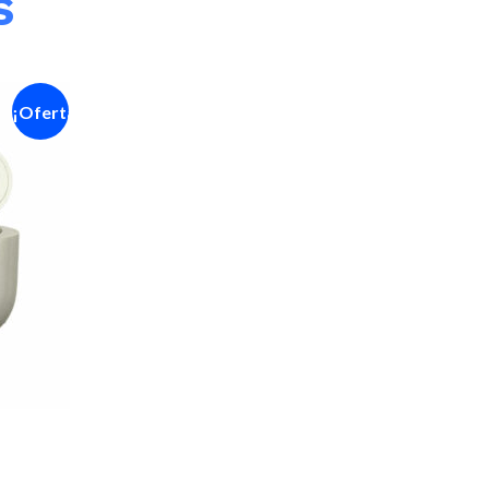
s
¡Oferta!