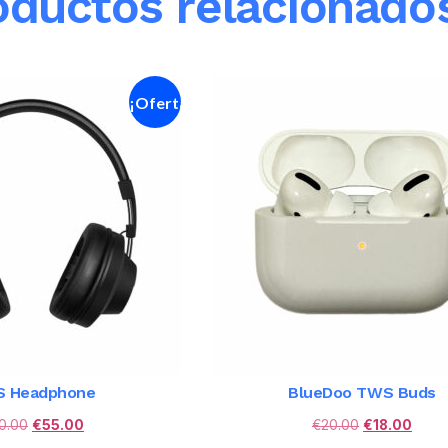
oductos relacionado
¡Oferta!
 Headphone
BlueDoo TWS Buds
0.00
€
55.00
€
20.00
€
18.00