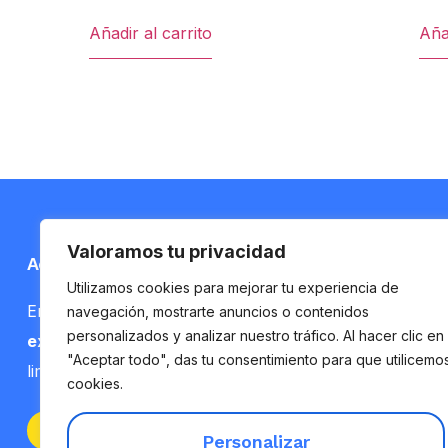
Añadir al carrito
Añad
Valoramos tu privacidad
Acerca de nosotros
Rec
Utilizamos cookies para mejorar tu experiencia de
En
Clean & Shiny
, llevamos más de
10 años de
Serv
navegación, mostrarte anuncios o contenidos
personalizados y analizar nuestro tráfico. Al hacer clic en
experiencia
dedicándonos a brindar servicios de
Nos
"Aceptar todo", das tu consentimiento para que utilicemo
limpieza y mantenimiento de excelencia.
cookies.
Con
Personalizar