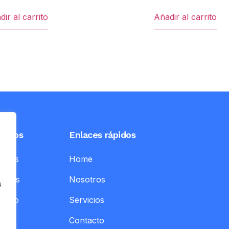
ir al carrito
Añadir al carrito
ursos
Enlaces rápidos
icios
Home
otros
Nosotros
s
tacto
Servicios
Contacto